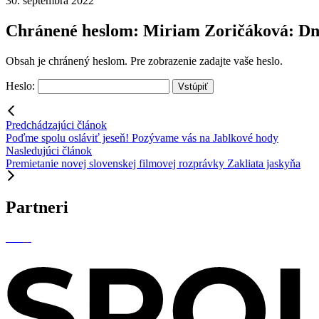
30. septembra 2022
Chránené heslom: Miriam Zoričáková: Dn
Obsah je chránený heslom. Pre zobrazenie zadajte vaše heslo.
Heslo:
Predchádzajúci článok
Poďme spolu osláviť jeseň! Pozývame vás na Jablkové hody
Nasledujúci článok
Premietanie novej slovenskej filmovej rozprávky Zakliata jaskyňa
Partneri