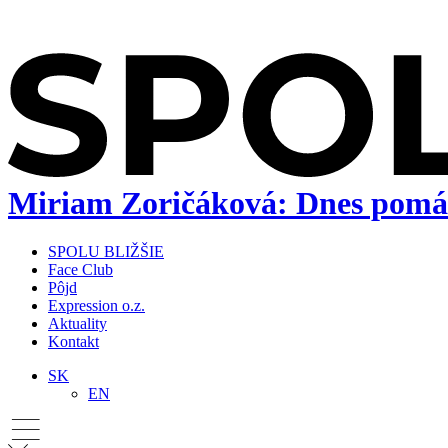
Miriam Zoričáková: Dnes pomá
SPOLU BLIŽŠIE
Face Club
Pôjd
Expression o.z.
Aktuality
Kontakt
SK
EN