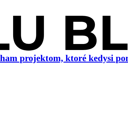
ham projektom, ktoré kedysi po